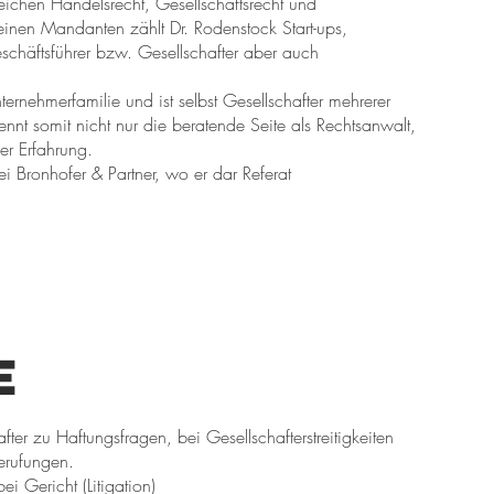
eichen Handelsrecht, Gesellschaftsrecht und
seinen Mandanten zählt Dr. Rodenstock Start-ups,
schäftsführer bzw. Gesellschafter aber auch
rnehmerfamilie und ist selbst Gesellschafter mehrerer
ennt somit nicht nur die beratende Seite als Rechtsanwalt,
er Erfahrung.
ei Bronhofer & Partner, wo er dar Referat
e
ter zu Haftungsfragen, bei Gesellschafterstreitigkeiten
erufungen.
 Gericht (Litigation)