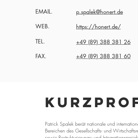
EMAIL.
p.spalek@honert.de
WEB.
https://honert.de/
TEL.
+49 (89) 388 381 26
FAX.
+49 (89) 388 381 60
Kurzprof
Patrick Spalek berät nationale und internati
Bereichen des Gesellschafts- und Wirtschaf
sowie Restrukturierungs- und Integrationsproj